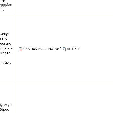
 την
εμβρίου
...
λωσης
α την
ορα της
ντος και
9ΔΝΠ46Ψ8Ζ6-Ψ4Υ.pdf
ΑΙΤΗΣΗ
,
ικής του
ηνών...
γών για
οέδρου