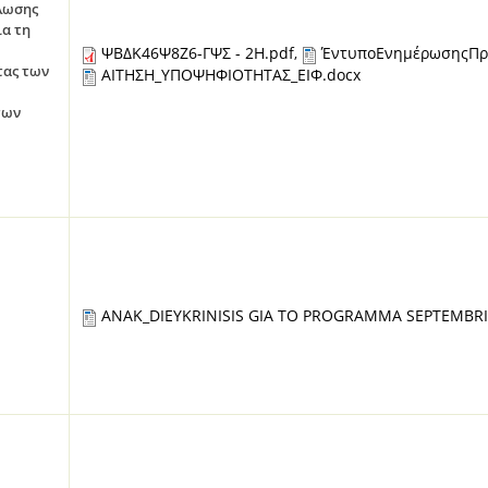
λωσης
ια τη
ΨΒΔΚ46Ψ8Ζ6-ΓΨΣ - 2H.pdf
ΈντυποΕνημέρωσηςΠρ
,
τας των
ΑΙΤΗΣΗ_ΥΠΟΨΗΦΙΟΤΗΤΑΣ_ΕΙΦ.docx
των
ANAK_DIEYKRINISIS GIA TO PROGRAMMA SEPTEMBRI