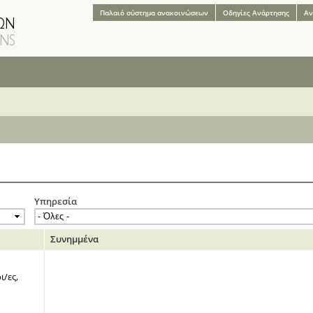
Παράκαμψη
Παλαιό σύστημα ανακοινώσεων
Oδηγίες Aνάρτησης
Αν
προς το
κυρίως
περιεχόμενο
Υπηρεσία
Συνημμένα
οι/ες,