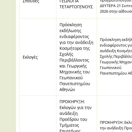
πραγματοποιηθεί
Σπουδές
ΓΕΩΛΟΓΙΑ
ΔΕΥΤΕΡΑ 21 Σεπτ
ΤΕΤΑΡΤΟΓΕΝΟΥΣ
2026
στην αίθουσα
Πρόσκληση
εκδήλωσης
ενδιαφέροντος
Πρόσκληση εκδή
για την ανάδειξη
ενδιαφέροντος γι
Κοσμήτορα της
ανάδειξη Κοσμήτ
Σχολής
Σχολής Περιβάλλο
Εκλογές
Περιβάλλοντος
Γεωργικής Μηχαν
και Γεωργικής
Γεωπονικού
Μηχανικής του
Πανεπιστημίου Αθ
Γεωπονικού
Πανεπιστημίου
Αθηνών
ΠΡΟΚΗΡΥΞΗ:
Εκλογών για την
ανάδειξη
Προέδρου του
ΠΡΟΚΗΡΥΞΗ: Εκλο
Τμήματος
την ανάδειξη Πρ
Επιστήμης