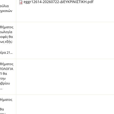
eggr12614-20260722-ΔΙΕΥΚΡΙΝΙΣΤΙΚΗ.pdf
ούλια
ηρεσιών
αθήματος
Γεωλογία
ροφές θα
ως εξής:
ρα 21...
αθήματος
ΚΤΟΛΟΓΙΑ
ΦΠ
θα
 την
μβρίου
..
αθήματος
θα