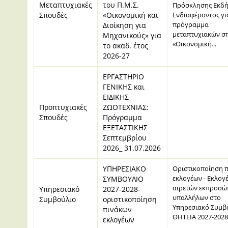
Μεταπτυχιακές
του Π.Μ.Σ.
Πρόσκλησης Εκδ
Σπουδές
«Οικονομική και
Ενδιαφέροντος γι
πρόγραμμα
Διοίκηση για
μεταπτυχιακών 
Μηχανικούς» για
«Οικονομική...
το ακαδ. έτος
2026-27
ΕΡΓΑΣΤΗΡΙΟ
ΓΕΝΙΚΗΣ και
ΕΙΔΙΚΗΣ
Προπτυχιακές
ΖΩΟΤΕΧΝΙΑΣ:
Σπουδές
Πρόγραμμα
ΕΞΕΤΑΣΤΙΚΗΣ
Σεπτεμβρίου
2026_ 31.07.2026
ΥΠΗΡΕΣΙΑΚΟ
Οριστικοποίηση 
εκλογέων - Εκλογ
ΣΥΜΒΟΥΛΙΟ
αιρετών εκπροσώ
Υπηρεσιακό
2027-2028-
υπαλλήλων στο
Συμβούλιο
οριστικοποίηση
Υπηρεσιακό Συμβο
πινάκων
ΘΗΤΕΙΑ 2027-202
εκλογέων