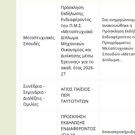
Πρόσκληση
Εκδήλωσης
Ενδιαφέροντος
Σας ενημερώνουμε
του Π.Μ.Σ.
ανακοινώθηκε
η
Πρόσκληση Εκδή
«Μεταπτυχιακό
Ενδιαφέροντος τ
Μεταπτυχιακές
Δίπλωμα
Προγράμματος
Σπουδές
Μηχανικών
Μεταπτυχιακών
Οικονομίας και
Σπουδών «Μεταπ
Διοίκησης μέσω
Δίπλωμα...
Έρευνας» για το
ακαδ. έτος 2026-
27
Συνέδρια -
ΑΓΙΟΣ ΠΑΪΣΙΟΣ -
Σεμινάρια -
ΠΕΡΙ
Διαλέξεις -
ΤΑΥΤΟΤΗΤΩΝ
Ομιλίες
ΠΡΟΣΚΛΗΣΗ
ΕΚΔΗΛΩΣΗΣ
ΕΝΔΙΑΦΕΡΟΝΤΟΣ
Επαναπροκήρυξη
«Για τη