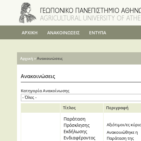
ΑΡΧΙΚΗ
ΑΝΑΚΟΙΝΩΣΕΙΣ
ΕΝΤΥΠΑ
Είστε εδώ
»
Αρχική
Ανακοινώσεις
Ανακοινώσεις
Κατηγορία Ανακοίνωσης
Τίτλος
Περιγραφή
Παράταση
Αξιότιμοι/ες κύρι
Πρόσκλησης
Εκδήλωσης
Ανακοινώθηκε η
Ενδιαφέροντος
Παράταση της