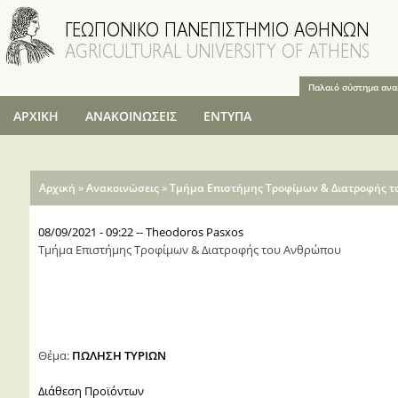
Παράκαμψη
προς το
κυρίως
περιεχόμενο
Παλαιό σύστημα αν
ΑΡΧΙΚΗ
ΑΝΑΚΟΙΝΩΣΕΙΣ
ΕΝΤΥΠΑ
Είστε εδώ
»
»
Αρχική
Ανακοινώσεις
Τμήμα Επιστήμης Τροφίμων & Διατροφής 
08/09/2021 - 09:22
--
Theodoros Pasxos
Τμήμα Επιστήμης Τροφίμων & Διατροφής του Ανθρώπου
Θέμα:
ΠΩΛΗΣΗ ΤΥΡΙΩΝ
Διάθεση Προϊόντων