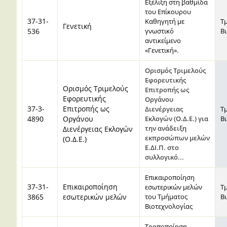
Εξέλιξη στη βαθμίδα
του Επίκουρου
37-31-
Καθηγητή με
Τ
Γενετική
536
γνωστικό
Β
αντικείμενο
«Γενετική».
Ορισμός Τριμελούς
Εφορευτικής
Ορισμός Τριμελούς
Επιτροπής ως
Εφορευτικής
Οργάνου
37-3-
Επιτροπής ως
Διενέργειας
Τ
4890
Οργάνου
Εκλογών (Ο.Δ.Ε.) για
Β
την ανάδειξη
Διενέργειας Εκλογών
εκπροσώπων μελών
(Ο.Δ.Ε.)
Ε.ΔΙ.Π. στο
συλλογικό...
Eπικαιροποίηση
37-31-
Eπικαιροποίηση
εσωτερικών μελών
Τ
3865
εσωτερικών μελών
του Τμήματος
Β
Βιοτεχνολογίας
Τροποποίηση