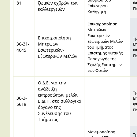
81
ζωικών εχθρών των
Φ
Επίκουρου
Π
καλλιεργειών
Καθηγητή
Επικαιροποίηση
Μητρώων
Εσωτερικών-
Επικαιροποίηση
Τ
Εξωτερικών Μελών
36-31-
Μητρώων
Ε
του Τμήματος
4045
Εσωτερικών-
Φ
Επιστήμης Φυτικής
Π
Εξωτερικών Μελών
Παραγωγής της
Σχολής Επιστημών
των Φυτών
Ο.Δ.Ε. για την
ανάδειξη
Τ
εκπροσώπων μελών
36-3-
Ε
Ε.ΔΙ.Π. στο συλλογικό
5618
Φ
όργανο της
Π
Συνέλευσης του
Τμήματος
Mονιμοποίηση
Τ