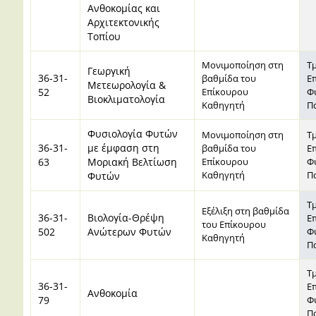
Ανθοκομίας και
Αρχιτεκτονικής
Τοπίου
Μονιμοποίηση στη
Τ
Γεωργική
36-31-
βαθμίδα του
Ε
Μετεωρολογία &
52
Επίκουρου
Φ
Βιοκλιματολογία
Καθηγητή
Π
Φυσιολογία Φυτών
Μονιμοποίηση στη
Τ
36-31-
με έμφαση στη
βαθμίδα του
Ε
63
Μοριακή Βελτίωση
Επίκουρου
Φ
Καθηγητή
Π
Φυτών
Τ
Εξέλιξη στη βαθμίδα
36-31-
Βιολογία-Θρέψη
Ε
του Επίκουρου
502
Ανώτερων Φυτών
Φ
Καθηγητή
Π
Τ
36-31-
Ε
Ανθοκομία
79
Φ
Π