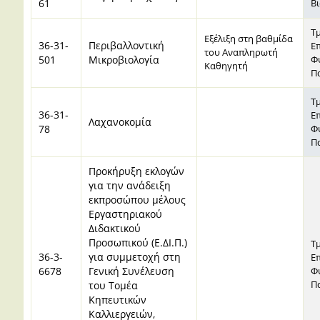
61
Β
Τ
Eξέλιξη στη βαθμίδα
36-31-
Περιβαλλοντική
Ε
του Αναπληρωτή
501
Μικροβιολογία
Φ
Καθηγητή
Π
Τ
36-31-
Ε
Λαχανοκομία
78
Φ
Π
Προκήρυξη εκλογών
για την ανάδειξη
εκπροσώπου μέλους
Εργαστηριακού
Διδακτικού
Προσωπικού (Ε.ΔΙ.Π.)
Τ
36-3-
για συμμετοχή στη
Ε
6678
Γενική Συνέλευση
Φ
Π
του Τομέα
Κηπευτικών
Καλλιεργειών,