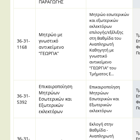
ΠΑΡΑΓΩΓΗΣ
Μητρώο εσωτερικών
και εξωτερικών
εκλεκτόρων
επιλογής/εξέλιξης
Μητρώο με
Τ
στη Βαθμίδα του
36-31-
γνωστικό
Ε
Αναπληρωτή
1168
αντικείμενο
Φ
Καθηγητή με
Π
“ΓΕΩΡΓΙΑ”
γνωστικό
αντικείμενο
“ΓΕΩΡΓΙΑ” του
Τμήματος Ε...
Επικαιροποίηση
Επικαιροποίηση
Τ
Μητρώων
Μητρώων
36-31-
Ε
Εσωτερικών και
Εσωτερικών και
5392
Φ
Εξωτερικών
Εξωτερικών
Π
εκλεκτόρων
εκλεκτόρων
Εκλογή στην
Βαθμίδα -
Τ
Αναπληρωτή
36-31-
Ε