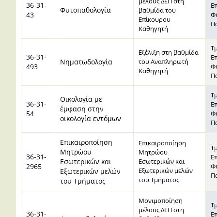
μέλους ΔΕΠ στη
36-31-
Ε
Φυτοπαθολογία
βαθμίδα του
43
Φ
Επίκουρου
Π
Καθηγητή
Τ
Εξέλιξη στη βαθμίδα
36-31-
Ε
Νηματωδολογία
του Αναπληρωτή
493
Φ
Καθηγητή
Π
Τ
Οικολογία με
36-31-
Ε
έμφαση στην
54
Φ
οικολογία εντόμων
Π
Επικαιροποίηση
Επικαιροποίηση
Τ
Μητρώου
Μητρώου
36-31-
Ε
Εσωτερικών και
Εσωτερικών και
2965
Φ
Εξωτερικών μελών
Εξωτερικών μελών
Π
του Τμήματος
του Τμήματος
Μονιμοποίηση
Τ
μέλους ΔΕΠ στη
36-31-
Ε