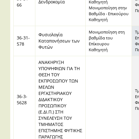
Δενδροκομία
Καθηγητή
66
Φ
Μονιμοποίηση στην
Π
Βαθμίδα - Επικούρου
Καθηγητή
Μονιμοποίηση στη
Τ
Φυσιολογία
36-31-
βαθμίδα του
Ε
Καταπονήσεων των
578
Επίκουρου
Φ
Φυτών
Καθηγητή
Π
ΑΝΑΚΗΡΥΞΗ
ΥΠΟΨΗΦΙΩΝ ΓΙΑ ΤΗ
ΘΕΣΗ ΤΟΥ
ΕΚΠΡΟΣΩΠΟΥ ΤΩΝ
ΜΕΛΩΝ
Τ
ΕΡΓΑΣΤΗΡΙΑΚΟΥ
36-3-
Ε
ΔΙΔΑΚΤΙΚΟΥ
5628
Φ
ΠΡΟΣΩΠΙΚΟΥ
Π
(Ε.ΔΙ.Π.) ΣΤΗ
ΣΥΝΕΛΕΥΣΗ ΤΟΥ
ΤΜΗΜΑΤΟΣ
ΕΠΙΣΤΗΜΗΣ ΦΥΤΙΚΗΣ
ΠΑΡΑΓΩΓΗΣ