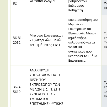
Φυτοπαθολογία
βαθμίδα του
82
Φ
Επίκουρου
Π
Καθηγητή
Επικαιροποίηση του
Μητρώου
Εσωτερικών και
Εξωτερικών Μελών
Τ
Μητρώο Εσωτερικών
36-31-
(ημεδαπής &
Ε
- Εξωτερικών μελών
2052
αλλοδαπής) για τα
Φ
του Τμήματος ΕΦΠ
γνωστικά
Π
αντικείμενα που
θεραπεύει το Τμήμα
Επιστήμης...
ΑΝΑΚΗΡΥΞΗ
ΥΠΟΨΗΦΙΩΝ ΓΙΑ ΤΗ
ΘΕΣΗ ΤΟΥ
Τ
ΕΚΠΡΟΣΩΠΟΥ ΤΩΝ
36-3-
Ε
ΜΕΛΩΝ Ε.ΔΙ.Π. ΣΤΗ
5619
Φ
ΣΥΝΕΛΕΥΣΗ ΤΟΥ
Π
ΤΜΗΜΑΤΟΣ
ΕΠΙΣΤΗΜΗΣ ΦΥΤΙΚΗΣ