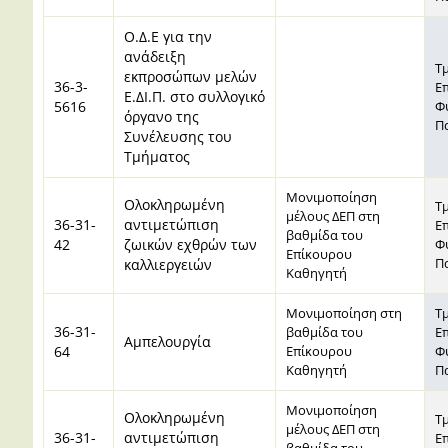
Ο.Δ.Ε για την
ανάδειξη
Τ
εκπροσώπων μελών
36-3-
Ε
Ε.ΔΙ.Π. στο συλλογικό
5616
Φ
όργανο της
Π
Συνέλευσης του
Τμήματος
Μονιμοποίηση
Ολοκληρωμένη
Τ
μέλους ΔΕΠ στη
36-31-
αντιμετώπιση
Ε
βαθμίδα του
42
ζωικών εχθρών των
Φ
Επίκουρου
Π
καλλιεργειών
Καθηγητή
Μονιμοποίηση στη
Τ
36-31-
βαθμίδα του
Ε
Αμπελουργία
64
Επίκουρου
Φ
Καθηγητή
Π
Mονιμοποίηση
Ολοκληρωμένη
Τ
μέλους ΔΕΠ στη
36-31-
αντιμετώπιση
Ε
βαθμίδα του