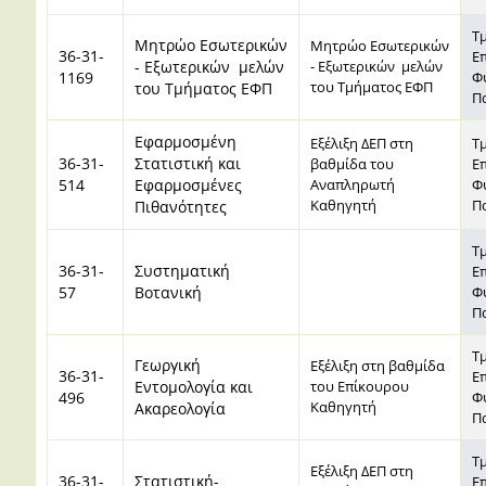
Τ
Μητρώο Εσωτερικών
Μητρώο Εσωτερικών
36-31-
Ε
- Εξωτερικών μελών
- Εξωτερικών μελών
1169
Φ
του Τμήματος ΕΦΠ
του Τμήματος ΕΦΠ
Π
Εφαρμοσμένη
Εξέλιξη ΔΕΠ στη
Τ
36-31-
Στατιστική και
βαθμίδα του
Ε
514
Εφαρμοσμένες
Αναπληρωτή
Φ
Καθηγητή
Π
Πιθανότητες
Τ
36-31-
Συστηματική
Ε
57
Βοτανική
Φ
Π
Τ
Γεωργική
Eξέλιξη στη βαθμίδα
36-31-
Ε
Εντομολογία και
του Επίκουρου
496
Φ
Καθηγητή
Ακαρεολογία
Π
Τ
Εξέλιξη ΔΕΠ στη
36-31-
Στατιστική-
Ε