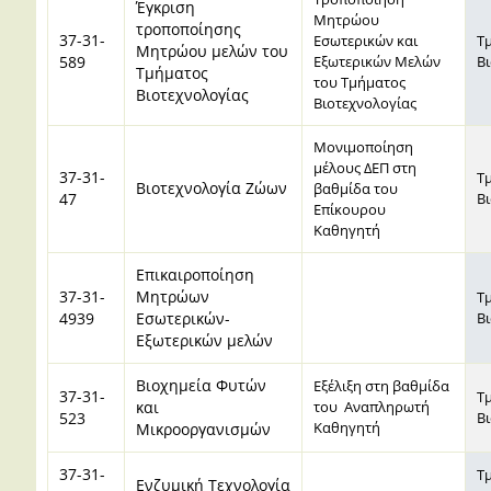
Έγκριση
Μητρώου
τροποποίησης
37-31-
Εσωτερικών και
Τ
Μητρώου μελών του
589
Εξωτερικών Μελών
Β
Τμήματος
του Τμήματος
Βιοτεχνολογίας
Βιοτεχνολογίας
Μονιμοποίηση
μέλους ΔΕΠ στη
37-31-
Τ
Βιοτεχνολογία Ζώων
βαθμίδα του
47
Β
Επίκουρου
Καθηγητή
Επικαιροποίηση
37-31-
Μητρώων
Τ
4939
Εσωτερικών-
Β
Εξωτερικών μελών
Βιοχημεία Φυτών
Eξέλιξη στη βαθμίδα
37-31-
Τ
και
του Αναπληρωτή
523
Β
Καθηγητή
Μικροοργανισμών
37-31-
Τ
Ενζυμική Τεχνολογία