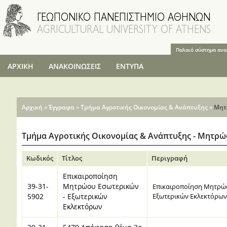
Παράκαμψη
προς το
κυρίως
περιεχόμενο
Παλαιό σύστημα αν
ΑΡΧΙΚΗ
ΑΝΑΚΟΙΝΩΣΕΙΣ
ΕΝΤΥΠΑ
Είστε εδώ
»
»
»
Αρχική
Έγγραφα
Τμήμα Αγροτικής Οικονομίας & Ανάπτυξης
Μητ
Τμήμα Αγροτικής Οικονομίας & Ανάπτυξης - Μητρώ
Κωδικός
Τίτλος
Περιγραφή
Επικαιροποίηση
39-31-
Μητρώου Εσωτερικών
Επικαιροποίηση Μητρώο
5902
- Εξωτερικών
Εξωτερικών Εκλεκτόρων
Εκλεκτόρων