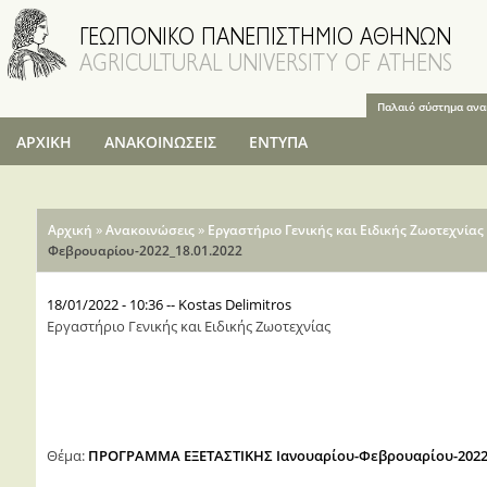
Παράκαμψη
προς το
κυρίως
περιεχόμενο
Παλαιό σύστημα αν
ΑΡΧΙΚΗ
ΑΝΑΚΟΙΝΩΣΕΙΣ
ΕΝΤΥΠΑ
Είστε εδώ
»
»
Αρχική
Ανακοινώσεις
Εργαστήριο Γενικής και Ειδικής Ζωοτεχνίας
Φεβρουαρίου-2022_18.01.2022
18/01/2022 - 10:36
--
Kostas Delimitros
Εργαστήριο Γενικής και Ειδικής Ζωοτεχνίας
Θέμα:
ΠΡΟΓΡΑΜΜΑ ΕΞΕΤΑΣΤΙΚΗΣ Ιανουαρίου-Φεβρουαρίου-2022_