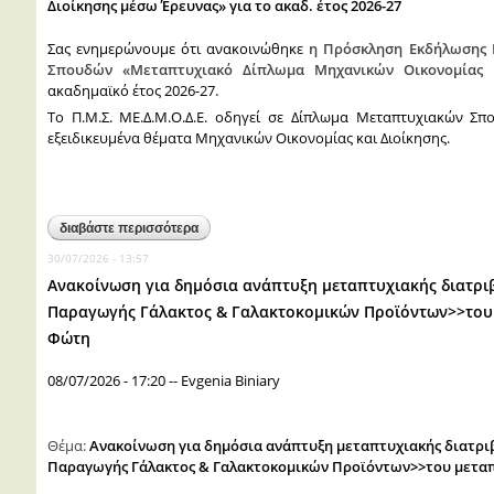
Διοίκησης μέσω Έρευνας» για το ακαδ. έτος 2026-27
Σας ενημερώνουμε ότι ανακοινώθηκε
η Πρόσκληση Εκδήλωσης 
Σπουδών «Μεταπτυχιακό Δίπλωμα Μηχανικών Οικονομίας 
ακαδημαϊκό έτος 2026-27
.
Το Π.Μ.Σ. ΜΕ.Δ.Μ.Ο.Δ.Ε. οδηγεί σε Δίπλωμα Μεταπτυχιακών Σπο
εξειδικευμένα θέματα Μηχανικών Οικονομίας και Διοίκησης.
διαβάστε περισσότερα
για πρόσκληση εκδήλωσης ενδιαφέροντος του π
διοίκησης μέσω έρευνας» για το ακαδ. έτος 202
30/07/2026 - 13:57
Ανακοίνωση για δημόσια ανάπτυξη μεταπτυχιακής διατρ
Παραγωγής Γάλακτος & Γαλακτοκομικών Προϊόντων>>του 
Φώτη
08/07/2026 - 17:20
--
Evgenia Biniary
Θέμα:
Ανακοίνωση για δημόσια ανάπτυξη μεταπτυχιακής διατρ
Παραγωγής Γάλακτος & Γαλακτοκομικών Προϊόντων>>του μεταπ