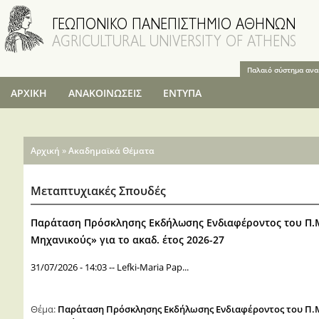
Παράκαμψη
προς το
κυρίως
περιεχόμενο
Παλαιό σύστημα αν
ΑΡΧΙΚΗ
ΑΝΑΚΟΙΝΩΣΕΙΣ
ΕΝΤΥΠΑ
Είστε εδώ
»
Αρχική
Ακαδημαϊκά Θέματα
Μεταπτυχιακές Σπουδές
Παράταση Πρόσκλησης Εκδήλωσης Ενδιαφέροντος του Π.Μ.
Μηχανικούς» για το ακαδ. έτος 2026-27
31/07/2026 - 14:03
--
Lefki-Maria Pap...
Θέμα:
Παράταση Πρόσκλησης Εκδήλωσης Ενδιαφέροντος του Π.Μ.