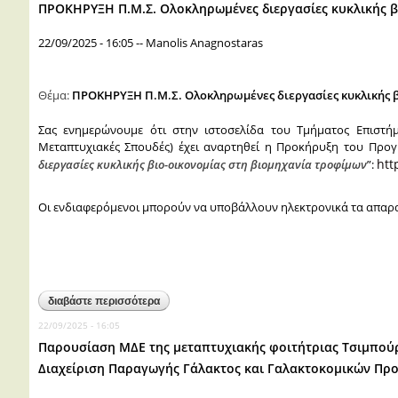
ΠΡΟΚΗΡΥΞΗ Π.Μ.Σ. Ολοκληρωμένες διεργασίες κυκλικής β
22/09/2025 - 16:05
--
Manolis Anagnostaras
Θέμα:
ΠΡΟΚΗΡΥΞΗ Π.Μ.Σ. Ολοκληρωμένες διεργασίες κυκλικής β
Σας ενημερώνουμε ότι στην ιστοσελίδα του Τμήματος Επιστή
Μεταπτυχιακές Σπουδές) έχει αναρτηθεί η Προκήρυξη του Προ
htt
διεργασίες κυκλικής βιο-οικονομίας στη βιομηχανία τροφίμων
”:
Οι ενδιαφερόμενοι μπορούν να υποβάλλουν ηλεκτρονικά τα απαραί
διαβάστε περισσότερα
για προκηρυξη π.μ.ς. ολοκληρωμένες διεργασίε
22/09/2025 - 16:05
Παρουσίαση ΜΔΕ της μεταπτυχιακής φοιτήτριας Τσιμπο
Διαχείριση Παραγωγής Γάλακτος και Γαλακτοκομικών Πρ