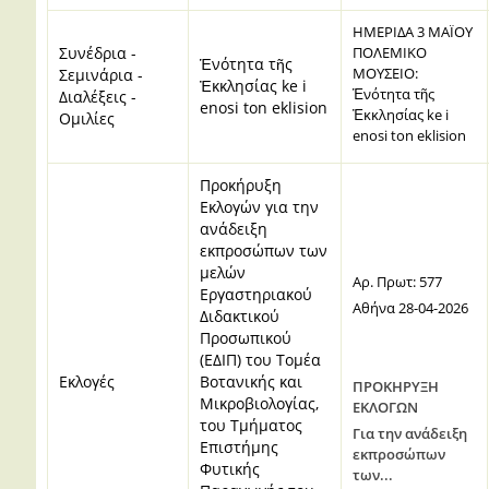
ΗΜΕΡΙΔΑ 3 ΜΑΪΟΥ
Συνέδρια -
ΠΟΛΕΜΙΚΟ
Ἑνότητα τῆς
ΜΟΥΣΕΙΟ:
Σεμινάρια -
Ἐκκλησίας ke i
Ἑνότητα τῆς
Διαλέξεις -
enosi ton eklision
Ἐκκλησίας ke i
Ομιλίες
enosi ton eklision
Προκήρυξη
Εκλογών για την
ανάδειξη
εκπροσώπων των
μελών
Αρ. Πρωτ: 577
Εργαστηριακού
Αθήνα 28-04-2026
Διδακτικού
Προσωπικού
(ΕΔΙΠ) του Τομέα
Εκλογές
Βοτανικής και
ΠΡΟΚΗΡΥΞΗ
Μικροβιολογίας,
ΕΚΛΟΓΩΝ
του Τμήματος
Για την ανάδειξη
Επιστήμης
εκπροσώπων
Φυτικής
των...