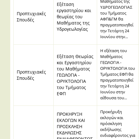
Μαθήματος της
Εξέταση
ΥΔΡΟΓΕΩΛΟΓΙΑΣ
εργαστηρίου και
του Τμήματος
Προπτυχιακές
θεωρίας του
ΑΦΠ&ΓΜ θα
Σπουδές
Μαθήματος της
πραγματοποιηθεί
Υδρογεωλογίας
την
Τετάρτη 24
Ιουνίου
στην...
Η εξέταση του
Εξέταση Θεωρίας
Μαθήματος
και Εργαστηρίου
ΓΕΩΛΟΓΙΑ -
ΟΡΥΚΤΟΛΟΓΙΑ του
του Μαθήματος
Προπτυχιακές
Τμήματος ΕΦΠ θα
ΓΕΩΛΟΓΙΑ -
Σπουδές
πραγματοποιηθεί
ΟΡΥΚΤΟΛΟΓΙΑ
την
Τετάρτη 24
του Τμήματος
Ιουνίου
στην
ΕΦΠ
αίθουσα του...
Προκήρυξη
ΠΡΟΚΗΡΥΞΗ
εκλογών και
ΕΚΛΟΓΩΝ ΚΑΙ
πρόσκληση
ΠΡΟΣΚΛΗΣΗ
εκδήλωσης
ΕΚΔΗΛΩΣΗΣ
ενδιαφέροντος για
ΕΝΔΙΑΦΕΡΟΝΤΟΣ