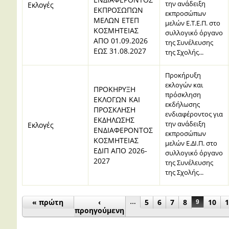
την ανάδειξη
Εκλογές
ΕΚΠΡΟΣΩΠΩΝ
εκπροσώπων
ΜΕΛΩΝ ΕΤΕΠ
μελών Ε.Τ.Ε.Π. στο
ΚΟΣΜΗΤΕΙΑΣ
συλλογικό όργανο
ΑΠΟ 01.09.2026
της Συνέλευσης
ΕΩΣ 31.08.2027
της Σχολής...
Προκήρυξη
εκλογών και
ΠΡΟΚΗΡΥΞΗ
πρόσκληση
ΕΚΛΟΓΩΝ ΚΑΙ
εκδήλωσης
ΠΡΟΣΚΛΗΣΗ
ενδιαφέροντος για
ΕΚΔΗΛΩΣΗΣ
την ανάδειξη
Εκλογές
ΕΝΔΙΑΦΕΡΟΝΤΟΣ
εκπροσώπων
ΚΟΣΜΗΤΕΙΑΣ
μελών Ε.ΔΙ.Π. στο
ΕΔΙΠ ΑΠΟ 2026-
συλλογικό όργανο
2027
της Συνέλευσης
της Σχολής...
Σελίδες
« πρώτη
‹
5
6
7
8
10
1
…
9
προηγούμενη