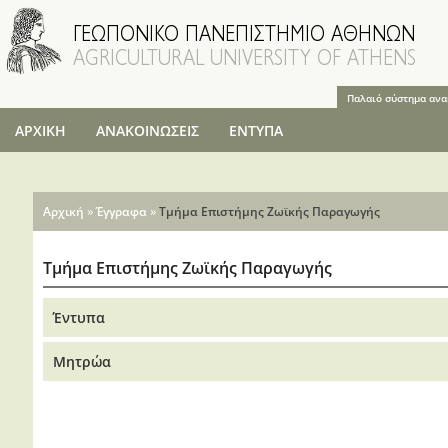
Παράκαμψη
προς το
κυρίως
περιεχόμενο
Παλαιό σύστημα αν
ΑΡΧΙΚΗ
ΑΝΑΚΟΙΝΩΣΕΙΣ
ΕΝΤΥΠΑ
Είστε εδώ
»
»
Αρχική
Έγγραφα
Τμήμα Επιστήμης Ζωϊκής Παραγωγής
Τμήμα Επιστήμης Ζωϊκής Παραγωγής
Έντυπα
Μητρώα