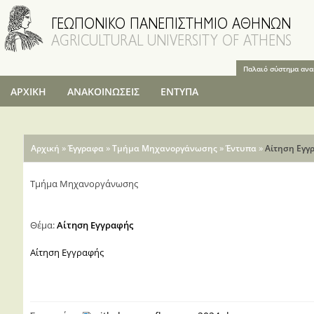
Παράκαμψη
προς το
κυρίως
περιεχόμενο
Παλαιό σύστημα αν
ΑΡΧΙΚΗ
ΑΝΑΚΟΙΝΩΣΕΙΣ
ΕΝΤΥΠΑ
Είστε εδώ
»
»
»
»
Αρχική
Έγγραφα
Τμήμα Μηχανοργάνωσης
Έντυπα
Αίτηση Εγγ
Τμήμα Μηχανοργάνωσης
Θέμα:
Αίτηση Εγγραφής
Αίτηση Εγγραφής