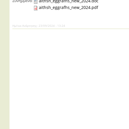
Συνημμένα:
aithsh_eggrafhs_new_2024.doc
aithsh_eggrafhs_new_2024.pdf
Ημ/νια Ανάρτησης:
23/09/2024 - 13:24