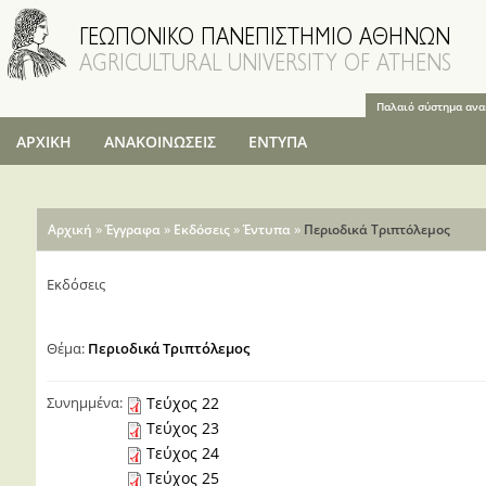
Παράκαμψη
προς το
κυρίως
περιεχόμενο
Παλαιό σύστημα αν
ΑΡΧΙΚΗ
ΑΝΑΚΟΙΝΩΣΕΙΣ
ΕΝΤΥΠΑ
Είστε εδώ
»
»
»
»
Αρχική
Έγγραφα
Εκδόσεις
Έντυπα
Περιοδικά Τριπτόλεμος
Εκδόσεις
Θέμα:
Περιοδικά Τριπτόλεμος
Συνημμένα:
Τεύχος 22
Τεύχος 23
Τεύχος 24
Τεύχος 25