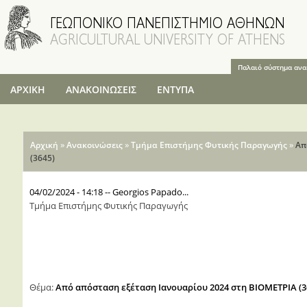
Παράκαμψη
προς το
κυρίως
περιεχόμενο
Παλαιό σύστημα αν
ΑΡΧΙΚΗ
ΑΝΑΚΟΙΝΩΣΕΙΣ
ΕΝΤΥΠΑ
Είστε εδώ
»
»
»
Αρχική
Ανακοινώσεις
Τμήμα Επιστήμης Φυτικής Παραγωγής
Απ
(3645)
04/02/2024 - 14:18
--
Georgios Papado...
Τμήμα Επιστήμης Φυτικής Παραγωγής
Θέμα:
Από απόσταση εξέταση Ιανουαρίου 2024 στη ΒΙΟΜΕΤΡΙΑ (3