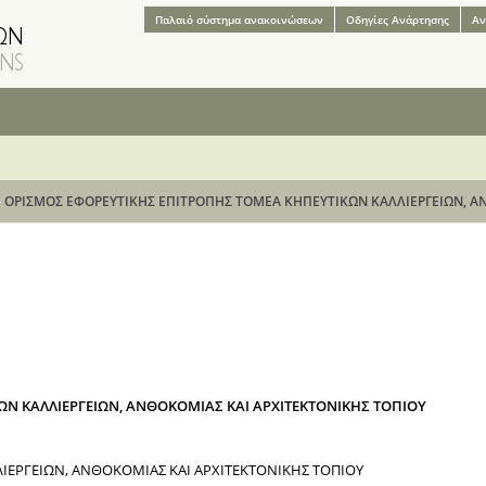
Παράκαμψη
Παλαιό σύστημα ανακοινώσεων
Oδηγίες Aνάρτησης
Αν
προς το
κυρίως
περιεχόμενο
»
ΟΡΙΣΜΟΣ ΕΦΟΡΕΥΤΙΚΗΣ ΕΠΙΤΡΟΠΗΣ ΤΟΜΕΑ ΚΗΠΕΥΤΙΚΩΝ ΚΑΛΛΙΕΡΓΕΙΩΝ, Α
Ν ΚΑΛΛΙΕΡΓΕΙΩΝ, ΑΝΘΟΚΟΜΙΑΣ ΚΑΙ ΑΡΧΙΤΕΚΤΟΝΙΚΗΣ ΤΟΠΙΟΥ
ΙΕΡΓΕΙΩΝ, ΑΝΘΟΚΟΜΙΑΣ ΚΑΙ ΑΡΧΙΤΕΚΤΟΝΙΚΗΣ ΤΟΠΙΟΥ