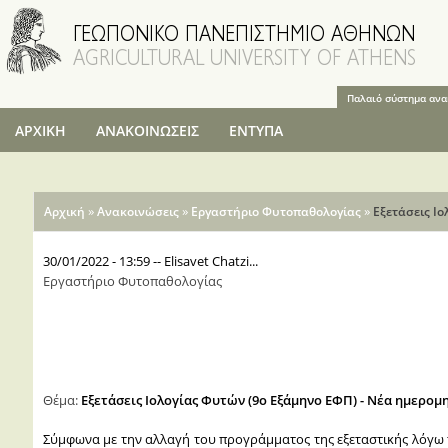
Παράκαμψη
προς το
κυρίως
περιεχόμενο
Παλαιό σύστημα αν
ΑΡΧΙΚΗ
ΑΝΑΚΟΙΝΩΣΕΙΣ
ΕΝΤΥΠΑ
Είστε εδώ
»
»
»
Αρχική
Ανακοινώσεις
Εργαστήριο Φυτοπαθολογίας
Εξετάσεις Ι
30/01/2022 - 13:59
--
Elisavet Chatzi...
Εργαστήριο Φυτοπαθολογίας
Θέμα:
Εξετάσεις Ιολογίας Φυτών (9ο Εξάμηνο ΕΦΠ) - Νέα ημερομ
Σύμφωνα με την αλλαγή του προγράμματος της εξεταστικής λόγω τ