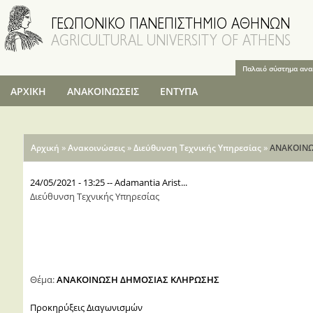
Παράκαμψη
προς το
κυρίως
περιεχόμενο
Παλαιό σύστημα αν
ΑΡΧΙΚΗ
ΑΝΑΚΟΙΝΩΣΕΙΣ
ΕΝΤΥΠΑ
Είστε εδώ
»
»
»
Αρχική
Ανακοινώσεις
Διεύθυνση Τεχνικής Υπηρεσίας
ΑΝΑΚΟΙΝΩ
24/05/2021 - 13:25
--
Adamantia Arist...
Διεύθυνση Τεχνικής Υπηρεσίας
Θέμα:
ΑΝΑΚΟΙΝΩΣΗ ΔΗΜΟΣΙΑΣ ΚΛΗΡΩΣΗΣ
Προκηρύξεις Διαγωνισμών