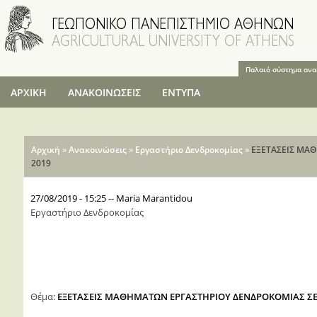
Παράκαμψη
προς το
κυρίως
περιεχόμενο
Παλαιό σύστημα αν
ΑΡΧΙΚΗ
ΑΝΑΚΟΙΝΩΣΕΙΣ
ΕΝΤΥΠΑ
Είστε εδώ
»
»
»
Αρχική
Ανακοινώσεις
Εργαστήριο Δενδροκομίας
ΕΞΕΤΑΣΕΙΣ ΜΑ
2019
27/08/2019 - 15:25
--
Maria Marantidou
Εργαστήριο Δενδροκομίας
Θέμα:
ΕΞΕΤΑΣΕΙΣ ΜΑΘΗΜΑΤΩΝ ΕΡΓΑΣΤΗΡΙΟΥ ΔΕΝΔΡΟΚΟΜΙΑΣ ΣΕ